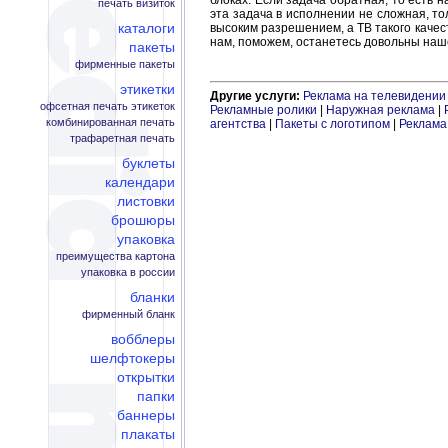
блоках. Если задача обратная, то есть на
печать визиток
эта задача в исполнении не сложная, т
каталоги
высоким разрешением, а ТВ такого качес
нам, поможем, останетесь довольны наш
пакеты
фирменные пакеты
этикетки
Другие услуги:
Реклама на телевидении
офсетная печать этикеток
Рекламные ролики
|
Наружная реклама
|
комбинированная печать
агентства
|
Пакеты с логотипом
|
Реклама
трафаретная печать
буклеты
календари
листовки
брошюры
упаковка
преимущества картона
упаковка в россии
бланки
фирменный бланк
вобблеры
шелфтокеры
открытки
папки
баннеры
плакаты