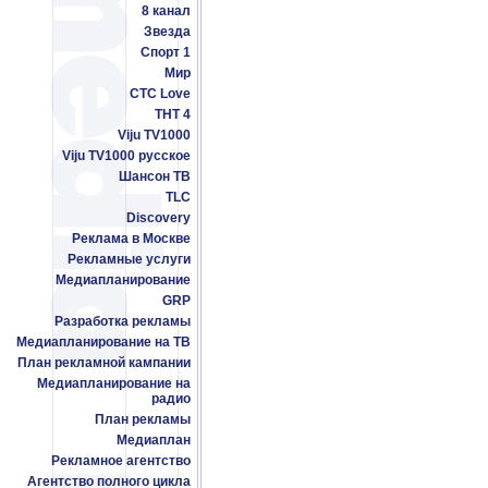
8 канал
Звезда
Спорт 1
Мир
СТС Love
ТНТ 4
Viju TV1000
Viju TV1000 русское
Шансон ТВ
TLC
Discovery
Реклама в Москве
Рекламные услуги
Медиапланирование
GRP
Разработка рекламы
Медиапланирование на ТВ
План рекламной кампании
Медиапланирование на
радио
План рекламы
Медиаплан
Рекламное агентство
Агентство полного цикла