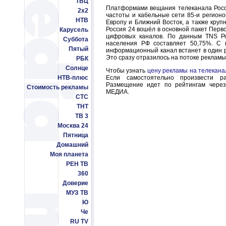
ТВЦ
Платформами вещания телеканала Росс
2x2
частоты и кабельные сети 85-и регионо
НТВ
Европу и Ближний Восток, а также круп
Россия 24 вошёл в основной пакет Перв
Карусель
цифровых каналов. По данным TNS Ро
Суббота
населения РФ составляет 50,75%. С
Пятый
информационный канал встанет в один р
Это сразу отразилось на потоке рекламы
РБК
Солнце
Чтобы узнать
цену рекламы на телекана
НТВ-плюс
Если самостоятельно произвести ра
Размещение идет по рейтингам через
Стоимость рекламы
МЕДИА.
СТС
ТНТ
ТВ 3
Москва 24
Пятница
Домашний
Моя планета
РЕН ТВ
360
Доверие
МУЗ ТВ
Ю
Че
RU TV