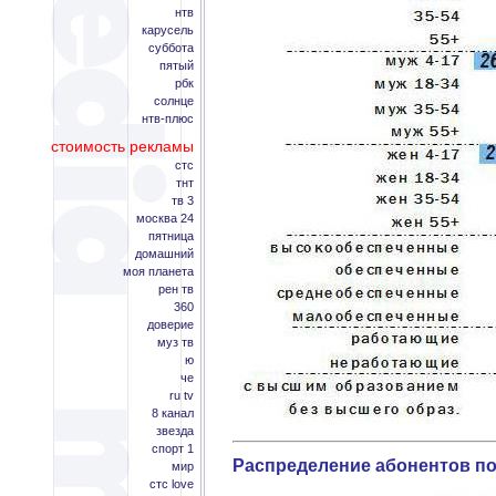
нтв
карусель
суббота
пятый
рбк
солнце
нтв-плюс
стоимость рекламы
стс
тнт
тв 3
москва 24
пятница
домашний
моя планета
рен тв
360
доверие
муз тв
ю
че
ru tv
8 канал
звезда
спорт 1
Распределение абонентов по
мир
стс love