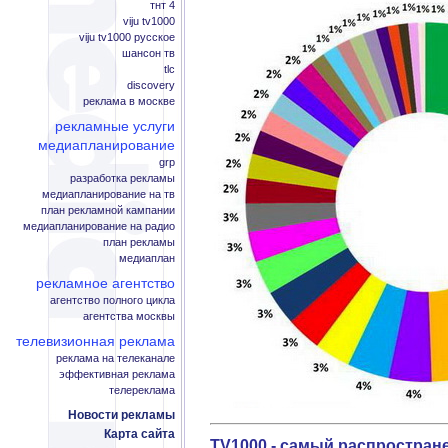
тнт 4
viju tv1000
viju tv1000 русское
шансон тв
tlc
discovery
реклама в москве
рекламные услуги
медиапланирование
grp
разработка рекламы
медиапланирование на тв
план рекламной кампании
медиапланирование на радио
план рекламы
медиаплан
рекламное агентство
агентство полного цикла
агентства москвы
телевизионная реклама
реклама на телеканале
эффективная реклама
телереклама
Новости рекламы
Карта сайта
TV1000 - самый распростран